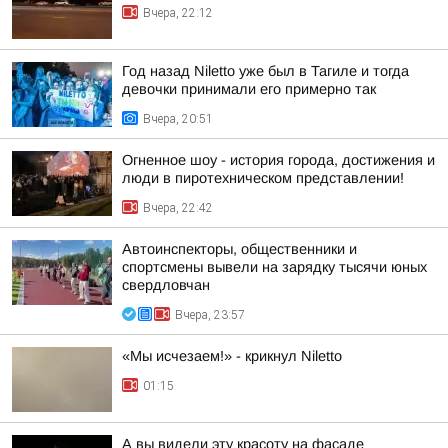
Вчера, 22:12
Год назад Niletto уже был в Тагиле и тогда
девочки принимали его примерно так
Вчера, 20:51
Огненное шоу - история города, достижения и
люди в пиротехническом представлении!
Вчера, 22:42
Автоинспекторы, общественники и
спортсмены вывели на зарядку тысячи юных
свердловчан
Вчера, 23:57
«Мы исчезаем!» - крикнул Niletto
01:15
А вы видели эту красоту на фасаде