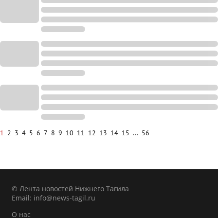
1
2
3
4
5
6
7
8
9
10
11
12
13
14
15
...
56
© Лента новостей Нижнего Тагила
Email:
info@news-tagil.ru
О нас