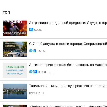
ТОП
Аттракцион невиданной щедрости: Скудные гор
00:36
С 7 по 9 августа в шести городах Свердловско
00:00
Антитеррористическая безопасность на массо
Вчера, 18:11
Тагильчанин кинул платную реакцию на пост и 
Вчера, 21:11
«Звёзды» для террористов: житель Нижнего Т