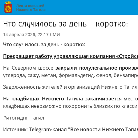
Что случилось за день - коротко:
СМИ
14 апреля 2026, 22:17
Что случилось за день - коротко:
Прекращает работу управляющая компания «Стройс
На Северном шоссе
закрыли полулегальное произв
углерода, сажу, метан, формальдегид, фенол, бензапире
Задолженность жителей и организаций Нижнего Тагила
На кладбищах Нижнего Тагила заканчивается мест
кладбищах невозможно похоронить близких по классич
#итогидня_тагил
Источник:
Telegram-канал "Все новости Нижнего Таги