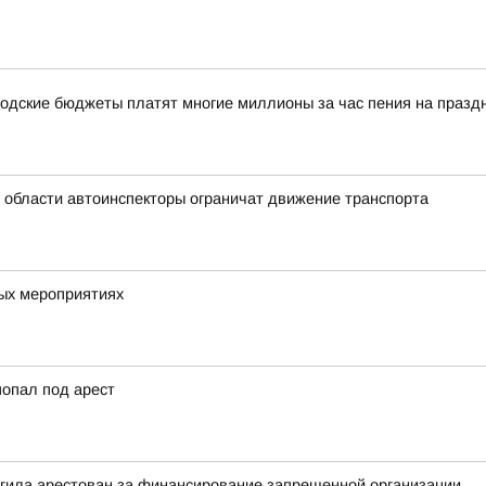
одские бюджеты платят многие миллионы за час пения на празд
й области автоинспекторы ограничат движение транспорта
вых мероприятиях
попал под арест
агила арестован за финансирование запрещенной организации