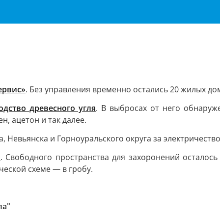
ервис»
. Без управления временно остались 20 жилых дом
одство древесного угля
. В выбросах от него обнаруж
н, ацетон и так далее.
, Невьянска и Горноуральского округа за электричеств
о
. Свободного пространства для захоронений осталось 
еской схеме — в гробу.
ла"