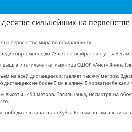
в десятке сильнейших на первенстве
х на первенстве мира по скайраннингу
еди спортсменов до 23 лет по скайраннингу – забегам 
рт вышла и тагильчанка, лыжница СШОР «Аист» Янина Гл
ъем на всей дистанции составляет тысячу метров. Зде
дистанцию: не более 5 км в длину. В Хорватии бежали 4
ром высоты 1450 метров. Тагильчанка, несмотря на обо
сто.
м, победительница этапа Кубка России по ски-альпиниз