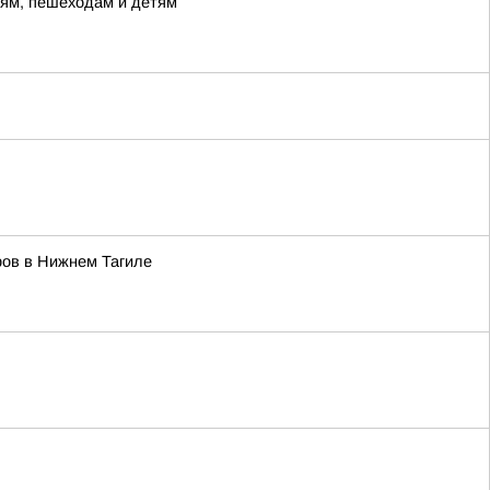
лям, пешеходам и детям
ров в Нижнем Тагиле