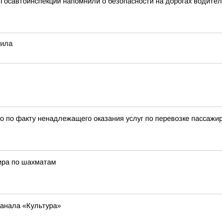
Госавтоинспекции напомнили о безопасности на дорогах водите
гила
 по факту ненадлежащего оказания услуг по перевозке пассажи
ира по шахматам
анала «Культура»