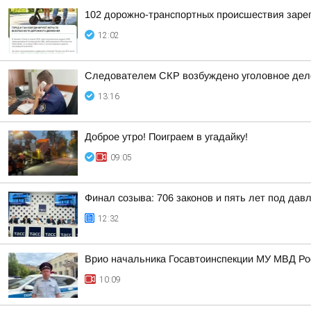
102 дорожно-транспортных происшествия зарег
12:02
Следователем СКР возбуждено уголовное дело
13:16
Доброе утро! Поиграем в угадайку!
09:05
Финал созыва: 706 законов и пять лет под дав
12:32
Врио начальника Госавтоинспекции МУ МВД Ро
10:09