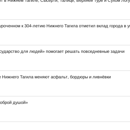
 в Нижнем Тагиле, Сысерти, Талице, Верхней Туре и Сухом Логу
роченном к 304-летию Нижнего Тагила отметил вклад города в у
осударство для людей» помогает решать повседневные задачи
е Нижнего Тагила меняют асфальт, бордюры и ливнёвки
доброй душой»