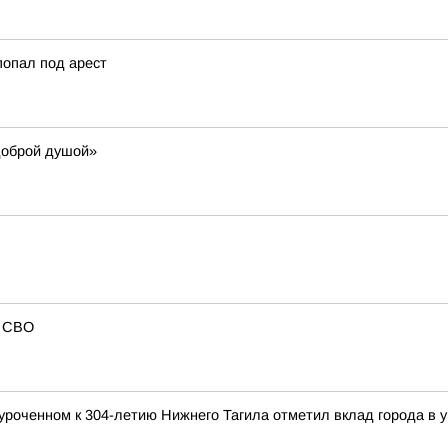
попал под арест
доброй душой»
в СВО
уроченном к 304-летию Нижнего Тагила отметил вклад города в у