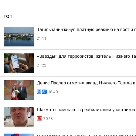
ТОП
Тагильчанин кинул платную реакцию на пост и 
21:11
«Звёзды» для террористов: житель Нижнего Т
21:22
Денис Паслер отметил вклад Нижнего Тагила в 
18:40
Шахматы помогают в реабилитации участнико
20:28