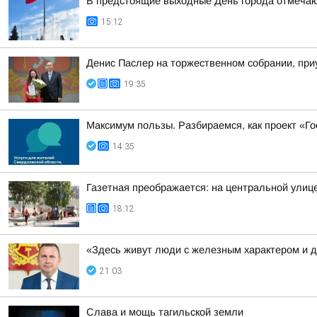
В предстоящие выходные День города отмечают
15:12
Денис Паслер на торжественном собрании, приу
19:35
Максимум пользы. Разбираемся, как проект «Г
14:35
Газетная преображается: на центральной улиц
18:12
«Здесь живут люди с железным характером и 
21:03
Слава и мощь тагильской земли