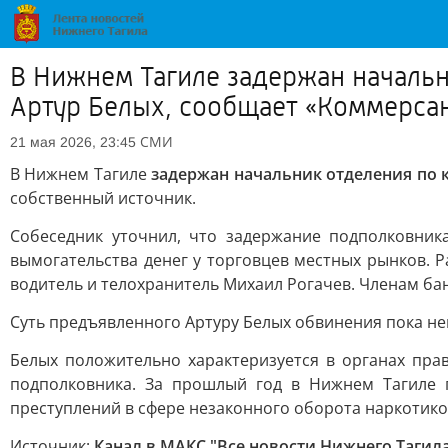
В Нижнем Тагиле задержан начальн
Артур Белых, сообщает «Коммерсан
СМИ
21 мая 2026, 23:45
В Нижнем Тагиле
задержан начальник отделения по 
собственный источник.
Собеседник уточнил, что задержание подполковник
вымогательства денег у торговцев местных рынков. 
водитель и телохранитель Михаил Рогачев. Членам ба
Суть предъявленного Артуру Белых обвинения пока неи
Белых положительно характеризуется в органах прав
подполковника. За прошлый год в Нижнем Тагиле 
преступлений в сфере незаконного оборота наркотиков
Источник:
Канал в МАКС "Все новости Нижнего Тагил