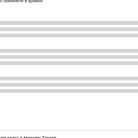
es обвинили в кражах
тер-класс в Нижнем Тагиле