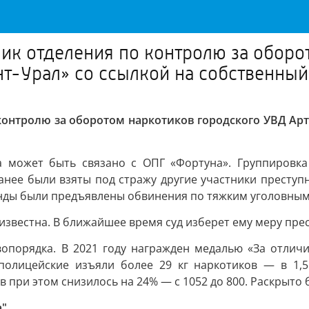
ик отделения по контролю за оборо
т-Урал» со ссылкой на собственный
контролю за оборотом наркотиков городского УВД Ар
а может быть связано с ОПГ «Фортуна». Группировка 
Ранее были взяты под стражу другие участники преступ
нды были предъявлены обвинения по тяжким уголовным с
звестна. В ближайшее время суд изберет ему меру прес
опорядка. В 2021 году награжден медалью «За отличие
полицейские изъяли более 29 кг наркотиков — в 1,5
 при этом снизилось на 24% — с 1052 до 800. Раскрыто 
а"