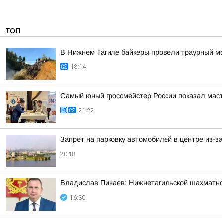
ТОП
В Нижнем Тагиле байкеры провели траурный м
18:14
Самый юный гроссмейстер России показал маст
21:22
Запрет на парковку автомобилей в центре из-з
20:18
Владислав Пинаев: Нижнетагильской шахматн
16:30