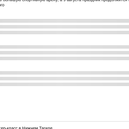
го
тер-класс в Нижнем Тагиле