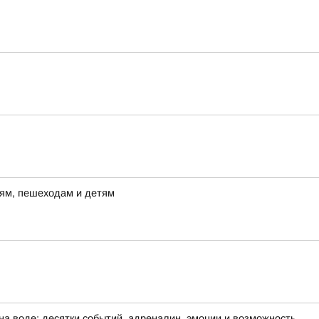
лям, пешеходам и детям
на воде: десятки событий, адреналин, эмоции и возможность