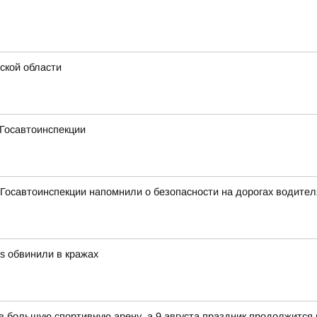
ской области
 Госавтоинспекции
Госавтоинспекции напомнили о безопасности на дорогах водите
es обвинили в кражах
 в большую спортивную арену, а 9 августа праздник продолжится 