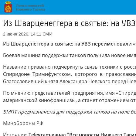
Из Шварценеггера в святые: на УВ
СМИ
2 июня 2026, 14:11
Из Шварценеггера в святые: на УВЗ переименовали 
Боевая машина поддержки танков получила новое имя 
Название призвано подчеркнуть связь техники с рос
Спиридоне Тримифунтском, которого в православи
благословивший князя Александра Невского перед Нев
По мнению представителей предприятия, имя «Спирид
американской кинофраншизы, а станет отражением от
БМПТ предназначена для поддержки танков на поле бо
Минобороны РФ
Источник:
Telegram-канал "Все новости Нижнего Таги