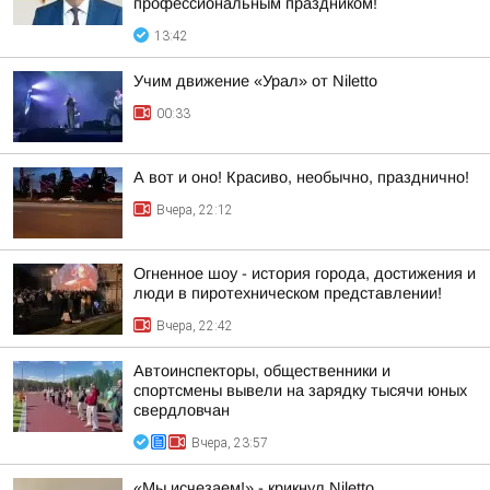
профессиональным праздником!
13:42
Учим движение «Урал» от Niletto
00:33
А вот и оно! Красиво, необычно, празднично!
Вчера, 22:12
Огненное шоу - история города, достижения и
люди в пиротехническом представлении!
Вчера, 22:42
Автоинспекторы, общественники и
спортсмены вывели на зарядку тысячи юных
свердловчан
Вчера, 23:57
«Мы исчезаем!» - крикнул Niletto