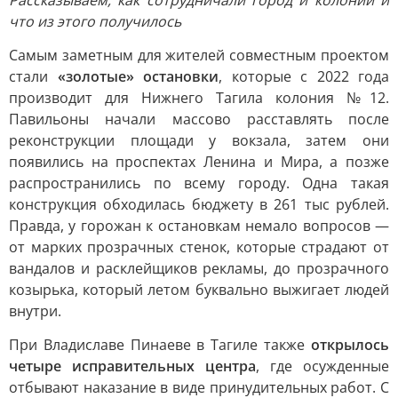
Рассказываем, как сотрудничали город и колонии и
что из этого получилось
Самым заметным для жителей совместным проектом
стали
«золотые» остановки
, которые с 2022 года
производит для Нижнего Тагила колония №12.
Павильоны начали массово расставлять после
реконструкции площади у вокзала, затем они
появились на проспектах Ленина и Мира, а позже
распространились по всему городу. Одна такая
конструкция обходилась бюджету в 261 тыс рублей.
Правда, у горожан к остановкам немало вопросов —
от марких прозрачных стенок, которые страдают от
вандалов и расклейщиков рекламы, до прозрачного
козырька, который летом буквально выжигает людей
внутри.
При Владиславе Пинаеве в Тагиле также
открылось
четыре исправительных центра
, где осужденные
отбывают наказание в виде принудительных работ. С