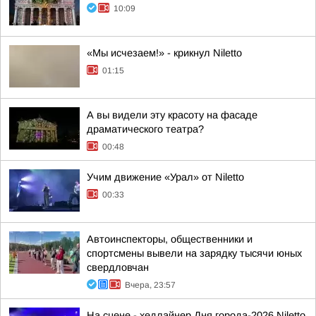
10:09
«Мы исчезаем!» - крикнул Niletto
01:15
А вы видели эту красоту на фасаде
драматического театра?
00:48
Учим движение «Урал» от Niletto
00:33
Автоинспекторы, общественники и
спортсмены вывели на зарядку тысячи юных
свердловчан
Вчера, 23:57
На сцене - хедлайнер Дня города-2026 Niletto