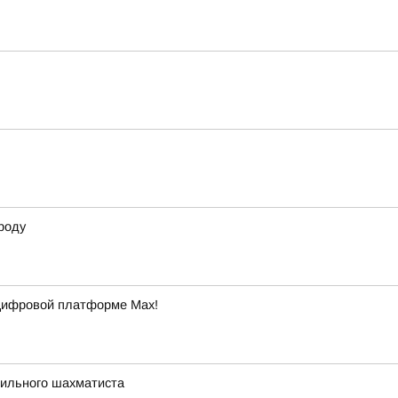
роду
 цифровой платформе Max!
сильного шахматиста