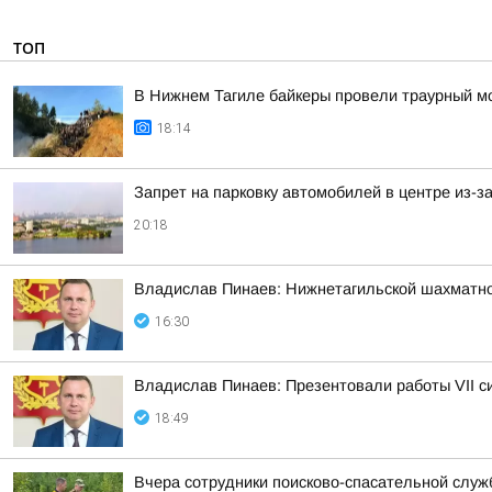
ТОП
В Нижнем Тагиле байкеры провели траурный м
18:14
Запрет на парковку автомобилей в центре из-з
20:18
Владислав Пинаев: Нижнетагильской шахматн
16:30
Владислав Пинаев: Презентовали работы VII с
18:49
Вчера сотрудники поисково-спасательной служ