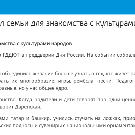
л семьи для знакомства с культурам
омства с культурами народов
 ГДДЮТ в преддверии Дня России. На событии собралис
 объединило желание больше узнать о тех, кто живет р
зать их многообразие: игры, ремёсла, песни. Педаг
азные, но у нас общее ядро.
нство. Когда родители и дети говорят про одни ценно
ворит Даренская.
ми татар и башкир, учились стучать на ложках, при
льские подносы и сувениры с национальными орнамента