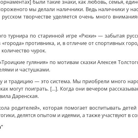
орнаментах] были такие знаки, как любовь, семья, еди
я мороженого мы делали наличники. Ведь наличники у н
в русском творчестве уделяется очень много внимания
го турнира по старинной игре «Рюхи» — забытая русска
«города» противника, и, в отличие от спортивных горо
 количество чурок.
Троицкие гуляния» по мотивам сказки Алексея Толстог
елями и частушками.
ру и традицию — это система. Мы приобрели много наро
жках могут поиграть. […]. Когда они вечером рассказыва
вила Даренская.
ла родителей», которая помогает воспитывать детей 
гики, делятся опытом и идеями, а также участвуют в с
а"