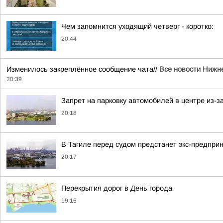
Чем запомнится уходящий четверг - коротко:
20:44
Изменилось закреплённое сообщение чата//
Все новости Нижне
20:39
Запрет на парковку автомобилей в центре из-з
20:18
В Тагиле перед судом предстанет экс-предпри
20:17
Перекрытия дорог в День города
19:16