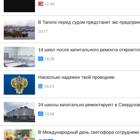
12:46
В Тагиле перед судом предстанет экс-предпри
20:17
14 школ после капитального ремонта откроются
16:39
Насколько надежен твой проводник
16:23
24 школы капитально ремонтируют в Свердлов
16:04
В Международный день светофора сотрудники 