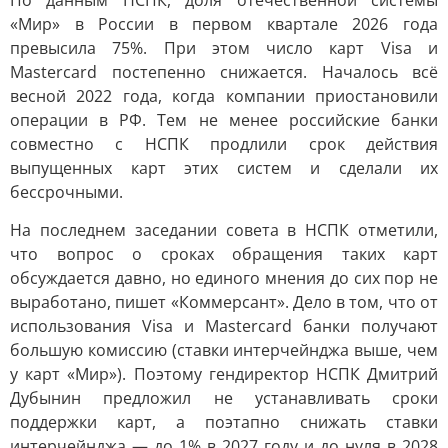
По данным НСПК, доля отечественной системы
«Мир» в России в первом квартале 2026 года
превысила 75%. При этом число карт Visa и
Mastercard постепенно снижается. Началось всё
весной 2022 года, когда компании приостановили
операции в РФ. Тем не менее российские банки
совместно с НСПК продлили срок действия
выпущенных карт этих систем и сделали их
бессрочными.
На последнем заседании совета в НСПК отметили,
что вопрос о сроках обращения таких карт
обсуждается давно, но единого мнения до сих пор не
выработано, пишет «Коммерсант». Дело в том, что от
использования Visa и Mastercard банки получают
большую комиссию (ставки интерчейнджа выше, чем
у карт «Мир»). Поэтому гендиректор НСПК Дмитрий
Дубынин предложил не устанавливать сроки
поддержки карт, а поэтапно снижать ставки
интерчейнджа — до 1% в 2027 году и до нуля в 2028