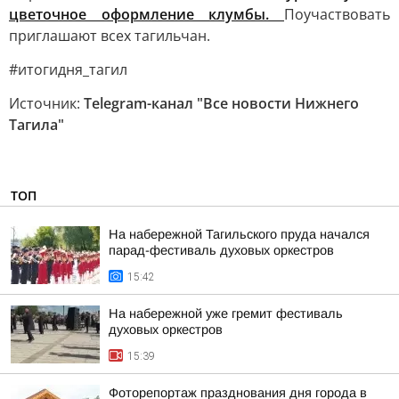
цветочное оформление клумбы.
Поучаствовать
приглашают всех тагильчан.
#итогидня_тагил
Источник:
Telegram-канал "Все новости Нижнего
Тагила"
ТОП
На набережной Тагильского пруда начался
парад-фестиваль духовых оркестров
15:42
На набережной уже гремит фестиваль
духовых оркестров
15:39
Фоторепортаж празднования дня города в