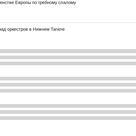
венстве Европы по гребному слалому
рад оркестров в Нижнем Тагиле