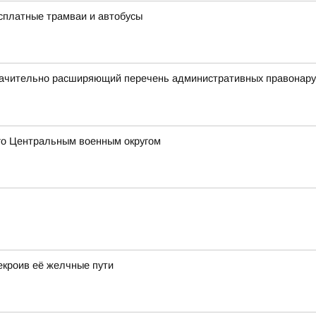
есплатные трамваи и автобусы
начительно расширяющий перечень административных правонаруш
го Центральным военным округом
екроив её желчные пути