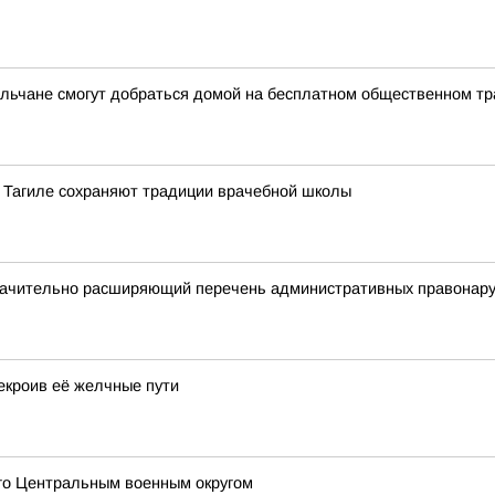
ильчане смогут добраться домой на бесплатном общественном тр
м Тагиле сохраняют традиции врачебной школы
начительно расширяющий перечень административных правонаруш
екроив её желчные пути
го Центральным военным округом