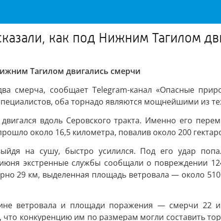
сказали, как под Нижним Тагилом дв
 Нижним Тагилом двигались смерчи
два смерча, сообщает Telegram-канал «Опасные прир
специалистов, оба торнадо являются мощнейшими из тех,
двигался вдоль Серовского тракта. Именно его пере
рошло около 16,5 километра, повалив около 200 гектаро
ыйдя на сушу, быстро усилился. Под его удар попа
 июня экстренные службы сообщали о повреждении 124
но 29 км, выделенная площадь ветровала — около 510 г
ине ветровала и площади поражения — смерчи 22 и
т, что конкуренцию им по размерам могли составить тор