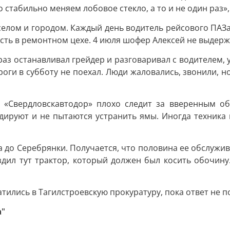
 стабильно меняем лобовое стекло, а то и не один раз»
селом и городом. Каждый день водитель рейсового ПАЗа
ость в ремонтном цехе. 4 июля шофер Алексей не выдерж
раз останавливал грейдер и разговаривал с водителем, у
ороги в субботу не поехал. Люди жаловались, звонили, н
 «Свердловскавтодор» плохо следит за вверенным объ
йдируют и не пытаются устранить ямы. Иногда техника 
ла до Серебрянки. Получается, что половина ее обслужи
здил тут трактор, который должен был косить обочину.
тились в Тагилстроевскую прокуратуру, пока ответ не п
а"