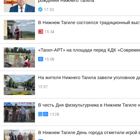
рождения Нижнего Тагила
17:33
В Нижнем Тагиле состоялся традиционный выс
15:34
«Тагил-АРТ» на площади перед КДК «Современн
15:09
На жителя Нижнего Тагила завели уголовное де
15:57
В честь Дня физкультурника в Нижнем Тагиле 
13:28
В Нижнем Тагиле День города отметили игрой 