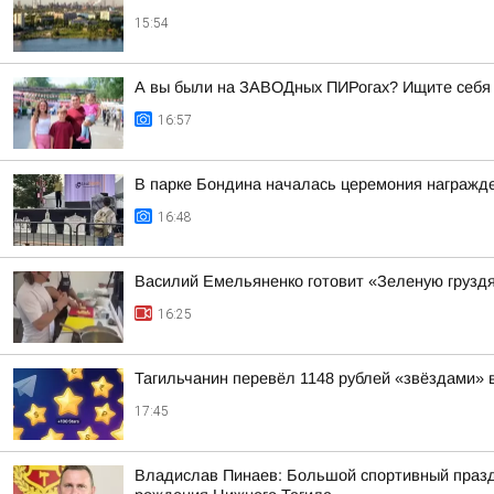
15:54
А вы были на ЗАВОДных ПИРогах? Ищите себя
16:57
В парке Бондина началась церемония награжд
16:48
Василий Емельяненко готовит «Зеленую груздя
16:25
Тагильчанин перевёл 1148 рублей «звёздами» в
17:45
Владислав Пинаев: Большой спортивный празд