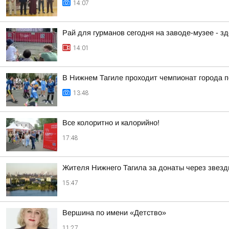
14:07
Рай для гурманов сегодня на заводе-музее - 
14:01
В Нижнем Тагиле проходит чемпионат города п
13:48
Все колоритно и калорийно!
17:48
Жителя Нижнего Тагила за донаты через звезд
15:47
Вершина по имени «Детство»
11:27