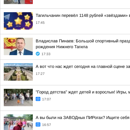
Тагильчанин перевёл 1148 рублей «звёздами» 
17:45
Владислав Пинаев: Большой спортивный празд
рождения Нижнего Тагила
17:33
А вот что нас ждет сегодня на главной сцене 
17:27
"Город детства" ждет детей и взрослых! Игры,
17:07
А вы были на ЗАВОДных ПИРогах? Ищите себя
16:57