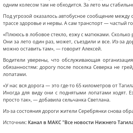
одним колесом там не обходится. За лето мы стабильно
Под угрозой оказалось автобусное сообщение между 
трассе здоровье и нервы. А сам транспорт — частый г
«Плююсь в лобовое стекло, езжу с матюками. Сколько 
Они за лето один раз, может, съездили и все. Из-за д
можно оставить там», — говорит Алексей.
Водители уверены, что обслуживающая организация
обязанностям: дорогу после поселка Северка не гре
лопатами.
«У нас вся дорога — это где-то 65 километров от Таги
Иногда для виду они с поднятыми лопатами ходят. Е
просто так», — добавила сельчанка Светлана.
Из-за состояния дороги жители Серебрянки снова обра
Источник:
Канал в МАКС "Все новости Нижнего Тагил