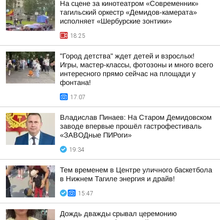
На сцене за кинотеатром «Современник»
тагильский оркестр «Демидов-камерата»
исполняет «Шербурские зонтики»
18:25
"Город детства" ждет детей и взрослых!
Игры, мастер-классы, фотозоны и много всего
интересного прямо сейчас на площади у
фонтана!
17:07
Владислав Пинаев: На Старом Демидовском
заводе впервые прошёл гастрофестиваль
«ЗАВОДные ПИРоги»
19:34
Тем временем в Центре уличного баскетбола
в Нижнем Тагиле энергия и драйв!
15:47
Дождь дважды срывал церемонию