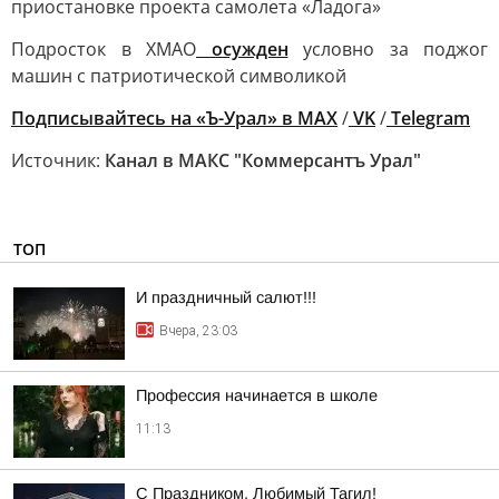
приостановке проекта самолета «Ладога»
Подросток в ХМАО
осужден
условно за поджог
машин с патриотической символикой
Подписывайтесь на «Ъ-Урал» в MAX
/
VK
/
Telegram
Источник:
Канал в МАКС "Коммерсантъ Урал"
ТОП
И праздничный салют!!!
Вчера, 23:03
Профессия начинается в школе
11:13
С Праздником, Любимый Тагил!