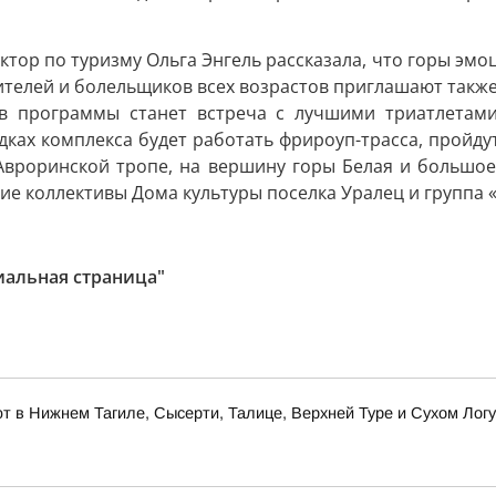
тор по туризму Ольга Энгель рассказала, что горы эмо
ителей и болельщиков всех возрастов приглашают также
 программы станет встреча с лучшими триатлетами 
ах комплекса будет работать фрироуп-трасса, пройдут
о Авроринской тропе, на вершину горы Белая и большо
е коллективы Дома культуры поселка Уралец и группа 
иальная страница"
 в Нижнем Тагиле, Сысерти, Талице, Верхней Туре и Сухом Логу