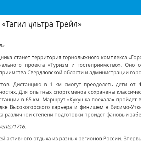
«Тагил ультра Трейл»
л»
ника станет территория горнолыжного комплекса «Гора
нального проекта «Туризм и гостеприимство». Оно 
еприимства Свердловской области и администрации горо
ов. Дистанцию в 1 км смогут преодолеть дети от 4
тностях. Для опытных спортсменов сохранены классичес
станции в 65 км. Маршрут «Кукушка поехала» пройдет 
дке Высокогорского карьера и финишем в Висимо-Утки
ха различной степени подготовки пройдет фановый забег
ents/1716.
лей активного отдыха из разных регионов России. Вперв