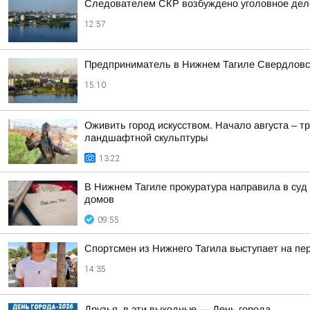
Следователем СКР возбуждено уголовное дело
12:57
Предприниматель в Нижнем Тагиле Свердловско
15:10
Оживить город искусством. Начало августа – т
ландшафтной скульптуры
13:22
В Нижнем Тагиле прокуратура направила в суд
домов
09:55
Спортсмен из Нижнего Тагила выступает на пе
14:35
Друзья, в эти выходные — День города