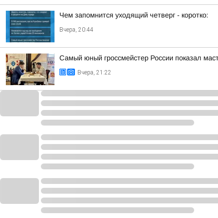
Чем запомнится уходящий четверг - коротко:
Вчера, 20:44
Самый юный гроссмейстер России показал маст
Вчера, 21:22