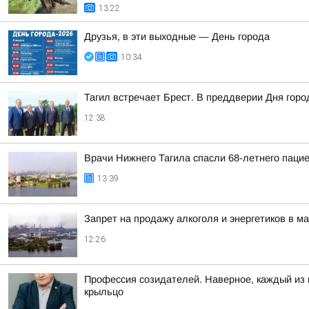
13:22
Друзья, в эти выходные — День города
10:34
Тагил встречает Брест. В преддверии Дня горо
12:38
Врачи Нижнего Тагила спасли 68-летнего пацие
13:39
Запрет на продажу алкоголя и энергетиков в м
12:26
Профессия созидателей. Наверное, каждый из н
крыльцо