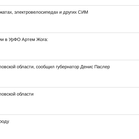
окатах, электровелосипедах и других СИМ
и в УрФО Артем Жога:
овской области, сообщил губернатор Денис Паслер
ловской области
роду