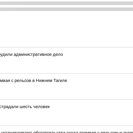
будили административное дело
мвая с рельсов в Нижнем Тагиле
острадали шесть человек
 устанавливают обстоятельства схода трамвая с рельсовых путе