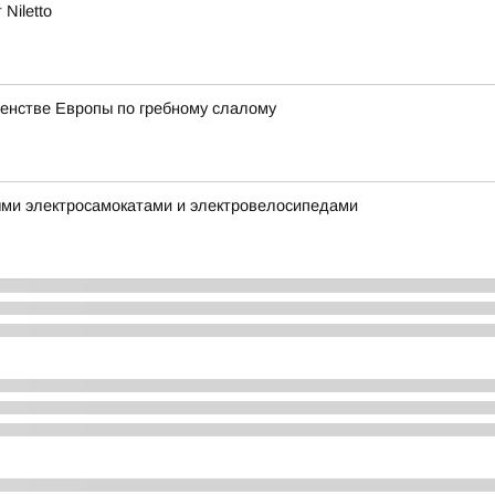
Niletto
венстве Европы по гребному слалому
ыми электросамокатами и электровелосипедами