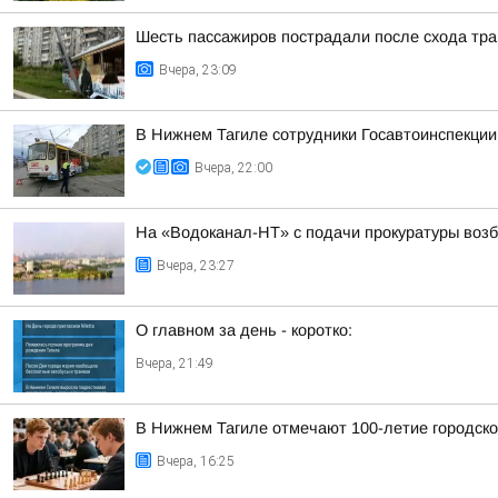
Шесть пассажиров пострадали после схода тра
Вчера, 23:09
В Нижнем Тагиле сотрудники Госавтоинспекции
Вчера, 22:00
На «Водоканал-НТ» с подачи прокуратуры воз
Вчера, 23:27
О главном за день - коротко:
Вчера, 21:49
В Нижнем Тагиле отмечают 100-летие городск
Вчера, 16:25