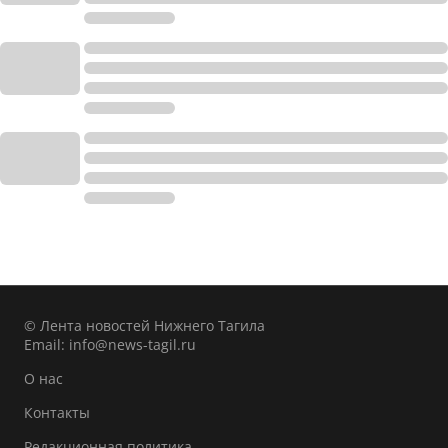
© Лента новостей Нижнего Тагила
Email:
info@news-tagil.ru
О нас
Контакты
Редакционная политика