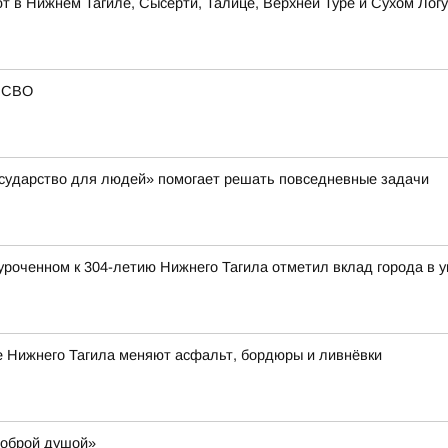
 в Нижнем Тагиле, Сысерти, Талице, Верхней Туре и Сухом Логу
в СВО
осударство для людей» помогает решать повседневные задачи
роченном к 304-летию Нижнего Тагила отметил вклад города в у
е Нижнего Тагила меняют асфальт, бордюры и ливнёвки
доброй душой»