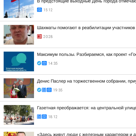
В предстоящие выходные День города отмечают
15:12
Шахматы помогают в реабилитации участнико
20:28
Максимум пользы. Разбираемся, как проект «Г
14:35
Денис Паслер на торжественном собрании, приу
19:35
Газетная преображается: на центральной улиц
18:12
«Здесь живут люди с железным характером и 