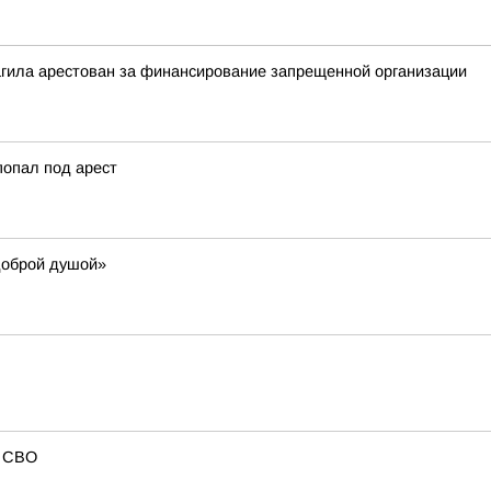
агила арестован за финансирование запрещенной организации
попал под арест
доброй душой»
в СВО