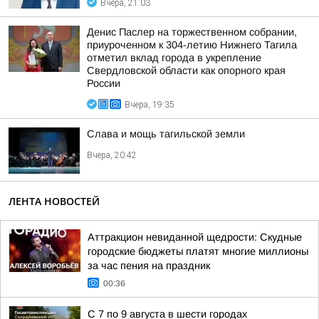
Вчера, 21:03
Денис Паслер на торжественном собрании,
приуроченном к 304-летию Нижнего Тагила
отметил вклад города в укрепление
Свердловской области как опорного края
России
Вчера, 19:35
Слава и мощь тагильской земли
Вчера, 20:42
ЛЕНТА НОВОСТЕЙ
Аттракцион невиданной щедрости: Скудные
городские бюджеты платят многие миллионы
за час пения на праздник
00:36
С 7 по 9 августа в шести городах