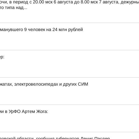
чи, в период с 20.00 мск 6 августа до 8.00 мск 7 августа, дежу
 типа над...
бманувшего 9 человек на 24 млн рублей
р:
окатах, электровелосипедах и других СИМ
и в УрФО Артем Жога:
овской области, сообщил губернатор Денис Паслер