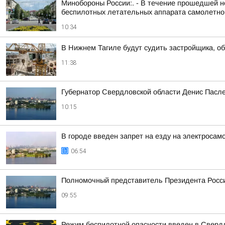
Минобороны России:. - В течение прошедшей но
беспилотных летательных аппарата самолетного
10:34
В Нижнем Тагиле будут судить застройщика, о
11:38
Губернатор Свердловской области Денис Пасле
10:15
В городе введен запрет на езду на электросам
06:54
Полномочный представитель Президента Росси
09:55
Режим беспилотной опасности введен в Свердл