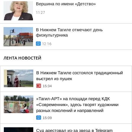
Вершина по имени «Детство»
11:27
В Нижнем Тагиле отмечают день
физкультурника
12:16
ЛЕНТА НОВОСТЕЙ
В Нижнем Тагиле состоялся традиционный
выстрел из пушек
15:34
«Тагил-АРТ» на площади перед КДК
«Современник», здесь творят художники
разных поколений и направлений
15:09
Суд арестовал из-за звезд в Telegram