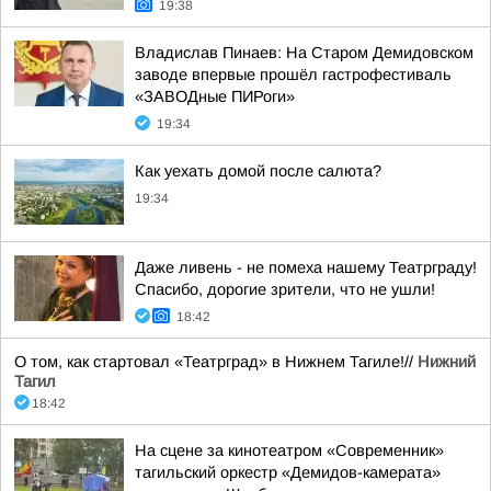
19:38
Владислав Пинаев: На Старом Демидовском
заводе впервые прошёл гастрофестиваль
«ЗАВОДные ПИРоги»
19:34
Как уехать домой после салюта?
19:34
Даже ливень - не помеха нашему Театрграду!
Спасибо, дорогие зрители, что не ушли!
18:42
О том, как стартовал «Театрград» в Нижнем Тагиле!//
Нижний
Тагил
18:42
На сцене за кинотеатром «Современник»
тагильский оркестр «Демидов-камерата»