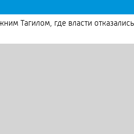
жним Тагилом, где власти отказалис