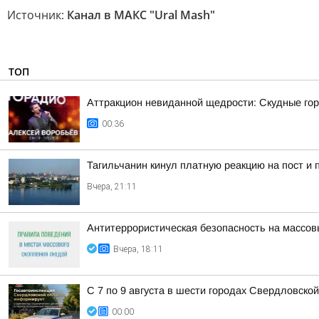
Источник:
Канал в МАКС "Ural Mash"
ТОП
Аттракцион невиданной щедрости: Скудные гор
00:36
Тагильчанин кинул платную реакцию на пост и 
Вчера, 21:11
Антитеррористическая безопасность на массо
Вчера, 18:11
С 7 по 9 августа в шести городах Свердловско
00:00