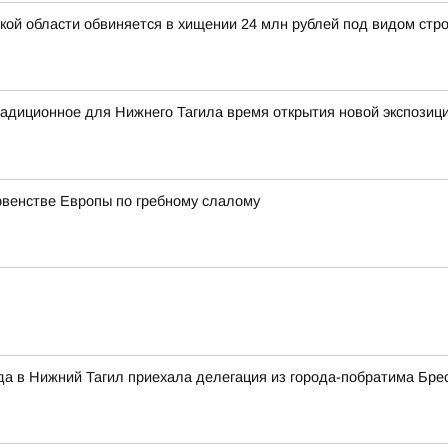
й области обвиняется в хищении 24 млн рублей под видом стро
радиционное для Нижнего Тагила время открытия новой экспозиц
рвенстве Европы по гребному слалому
да в Нижний Тагил приехала делегация из города-побратима Бре