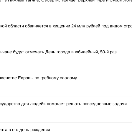
 в Нижнем Тагиле, Сысерти, Талице, Верхней Туре и Сухом Лог
й области обвиняется в хищении 24 млн рублей под видом стро
ьчане будут отмечать День города в юбилейный, 50-й раз
рвенстве Европы по гребному слалому
осударство для людей» помогает решать повседневные задачи
ента в его день рождения