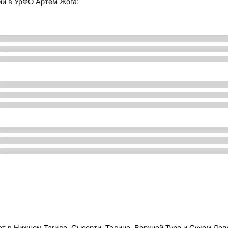
и в УрФО Артем Жога: