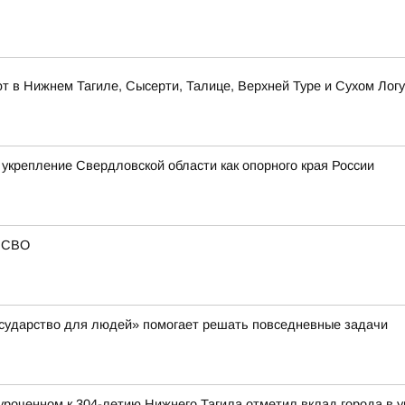
 в Нижнем Тагиле, Сысерти, Талице, Верхней Туре и Сухом Логу
укрепление Свердловской области как опорного края России
в СВО
осударство для людей» помогает решать повседневные задачи
роченном к 304-летию Нижнего Тагила отметил вклад города в у