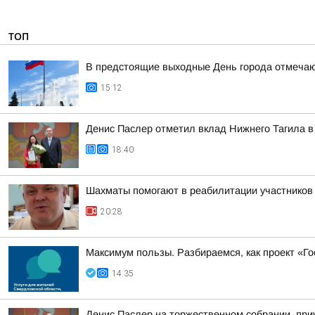
ТОП
В предстоящие выходные День города отмечают
15:12
Денис Паслер отметил вклад Нижнего Тагила в 
18:40
Шахматы помогают в реабилитации участнико
20:28
Максимум пользы. Разбираемся, как проект «Г
14:35
Денис Паслер на торжественном собрании, приу