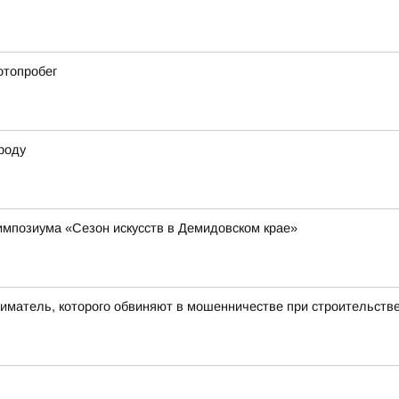
отопробег
роду
импозиума «Сезон искусств в Демидовском крае»
ниматель, которого обвиняют в мошенничестве при строительств