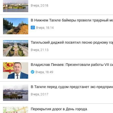
Вчера, 20:18
В Нижнем Тагиле байкеры провели траурный м
Вчера, 18:14
Тагильский диджей посвятил песню родному го
Вчера, 21:13
Владислав Пинаев: Презентовали работы VII с
Вчера, 18:49
В Тагиле перед судом предстанет экс-предпри
Вчера, 20:17
Перекрытия дорог в День города