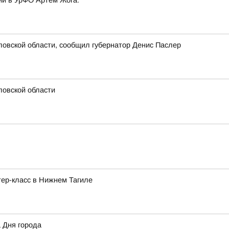
и в УрФО Артем Жога:
овской области, сообщил губернатор Денис Паслер
ловской области
ер-класс в Нижнем Тагиле
а Дня города