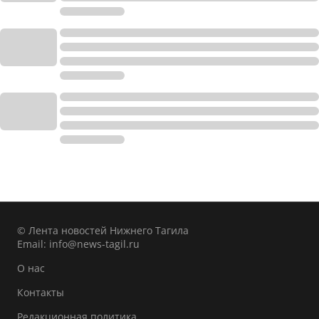
© Лента новостей Нижнего Тагила
Email:
info@news-tagil.ru
О нас
Контакты
Редакционная политика