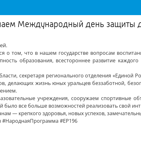
ечаем Международный день защиты 
ей.
ся о том, что в нашем государстве вопросам воспитан
тупность образования, всестороннее развитие каждог
бласти, секретаря регионального отделения «Единой Р
ков, делающих жизнь юных уральцев беззаботной, без
лением.
азовательные учреждения, сооружаем спортивные объ
й было все больше возможностей реализовать свой инт
нам — крепкого здоровья, новых успехов, замечательны
я #НароднаяПрограмма #ЕР196