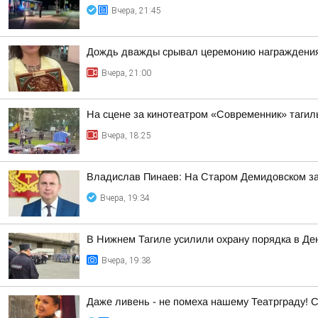
Вчера, 21:45
Дождь дважды срывал церемонию награждения
Вчера, 21:00
На сцене за кинотеатром «Современник» тагил
Вчера, 18:25
Владислав Пинаев: На Старом Демидовском з
Вчера, 19:34
В Нижнем Тагиле усилили охрану порядка в Де
Вчера, 19:38
Даже ливень - не помеха нашему Театрграду! С