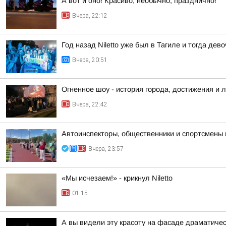
А вот и оно! Красиво, необычно, празднично!
Вчера, 22:12
Год назад Niletto уже был в Тагиле и тогда дев
Вчера, 20:51
Огненное шоу - история города, достижения и 
Вчера, 22:42
Автоинспекторы, общественники и спортсмены 
Вчера, 23:57
«Мы исчезаем!» - крикнул Niletto
01:15
А вы видели эту красоту на фасаде драматичес