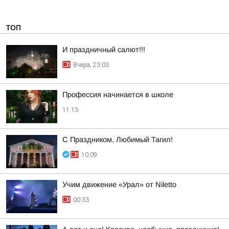
ТОП
И праздничный салют!!!
Вчера, 23:03
Профессия начинается в школе
11:13
С Праздником, Любимый Тагил!
10:09
Учим движение «Урал» от Niletto
00:33