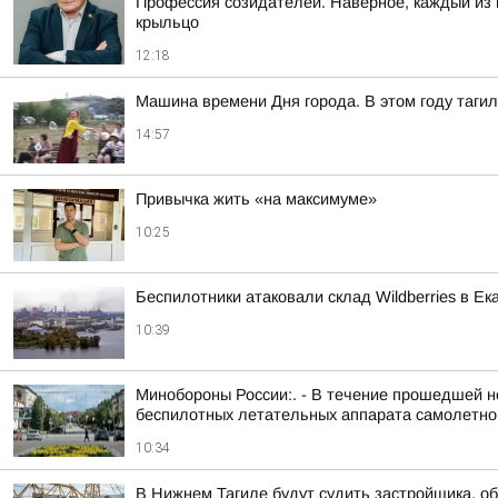
Профессия созидателей. Наверное, каждый из н
крыльцо
12:18
Машина времени Дня города. В этом году тагил
14:57
Привычка жить «на максимуме»
10:25
Беспилотники атаковали склад Wildberries в Ек
10:39
Минобороны России:. - В течение прошедшей но
беспилотных летательных аппарата самолетного
10:34
В Нижнем Тагиле будут судить застройщика, о