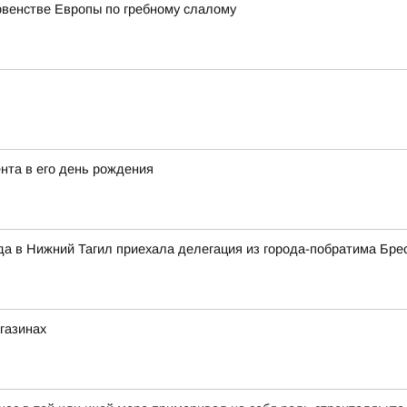
рвенстве Европы по гребному слалому
нта в его день рождения
да в Нижний Тагил приехала делегация из города-побратима Бре
агазинах