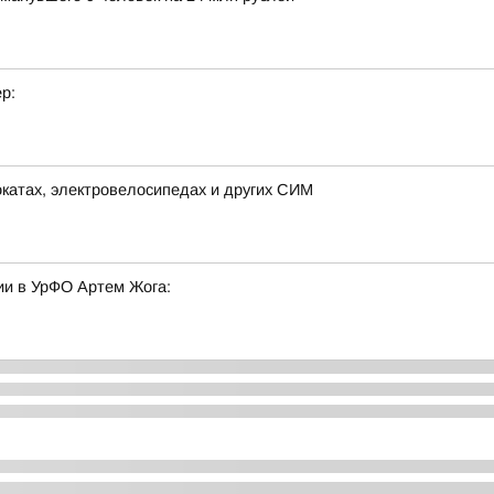
р:
окатах, электровелосипедах и других СИМ
и в УрФО Артем Жога: