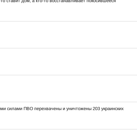
то ставит дом, а кто-то восстанавливает покосившееся
рными силами ПВО перехвачены и уничтожены 203 украинских