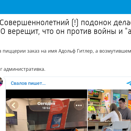
 Совершеннолетний (!) подонок дела
О верещит, что он против войны и "а
в пиццерии заказ на имя Адольф Гитлер, а возмутившем
иг административка.