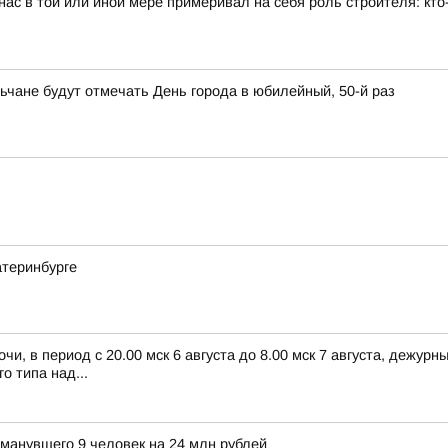
ас в той или иной мере примеривал на себя роль строителя: кто-
ьчане будут отмечать День города в юбилейный, 50-й раз
атеринбурге
чи, в период с 20.00 мск 6 августа до 8.00 мск 7 августа, дежу
 типа над...
бманувшего 9 человек на 24 млн рублей